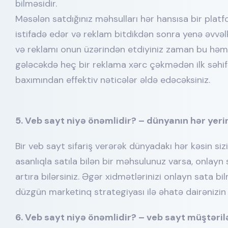
bilməsidir.
Məsələn satdığınız məhsulları hər hansısa bir pla
istifadə edər və reklam bitdikdən sonra yenə əvvəl
və reklamı onun üzərindən etdiyiniz zaman bu hə
gələcəkdə heç bir reklama xərc çəkmədən ilk səhi
baxımından effektiv nəticələr əldə edəcəksiniz.
5. Veb sayt niyə önəmlidir? – dünyanın hər yerin
Bir veb sayt sifariş verərək dünyadakı hər kəsin si
asanlıqla satıla bilən bir məhsulunuz varsa, onlay
artıra bilərsiniz. Əgər xidmətlərinizi onlayn sata b
düzgün marketinq strategiyası ilə əhatə dairənizin x
6. Veb sayt niyə önəmlidir? – veb sayt müştərilə