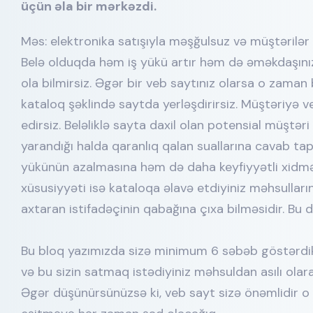
üçün əla bir mərkəzdi.
Məs: elektronika satışıyla məşğulsuz və müştərilər hə
Belə olduqda həm iş yükü artır həm də əməkdaşını
ola bilmirsiz. Əgər bir veb saytınız olarsa o zaman 
kataloq şəklində saytda yerləşdirirsiz. Müştəriyə 
edirsiz. Beləliklə sayta daxil olan potensial müştər
yarandığı halda qaranlıq qalan suallarına cavab ta
yükünün azalmasına həm də daha keyfiyyətli xidmə
xüsusiyyəti isə kataloqa əlavə etdiyiniz məhsullar
axtaran istifadəçinin qabağına çıxa bilməsidir. Bu d
Bu bloq yazımızda sizə minimum 6 səbəb göstərdik.
və bu sizin satmaq istədiyiniz məhsuldan asılı olar
Əgər düşünürsünüzsə ki, veb sayt sizə önəmlidir o z