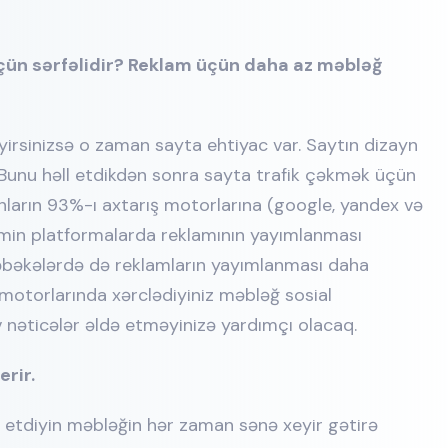
çün sərfəlidir? Reklam üçün daha az məbləğ
irsinizsə o zaman sayta ehtiyac var. Saytın dizayn
r. Bunu həll etdikdən sonra sayta trafik çəkmək üçün
anların 93%-ı axtarış motorlarına (google, yandex və
həmin platformalarda reklamının yayımlanması
əbəkələrdə də reklamların yayımlanması daha
motorlarında xərclədiyiniz məbləğ sosial
nəticələr əldə etməyinizə yardımçı olacaq.
erir.
ım etdiyin məbləğin hər zaman sənə xeyir gətirə