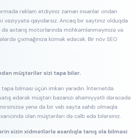
tformada reklam etdiyiniz zaman insanlar ondan
ki vəziyyətə qayıdarsız. Ancaq bir saytınız olduqda
m də axtarış motorlarında möhkəmlənməyinizə və
fələrdə çıxmağınıza kömək edəcək. Bir növ SEO
dən müştərilər sizi tapa bilər.
zi tapa bilməsi üçün imkan yaradın. İnternetdə
n satış edərək müştəri bazanızı əhəmiyyətli dərəcədə
ilmirsinizsə yenə də bir veb sayta sahib olmaqla
aricində olan müştəriləri də cəlb edə bilərsiniz.
rin sizin xidmətlərlə asanlıqla tanış ola bilməsi