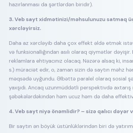
hazırlanması da şərtlərdən biridir).
3. Veb sayt xidmətinizi/məhsulunuzu satmaq ü
xərcləyirsiz.
Daha az xərcləyib daha çox effekt əldə etmək istəy
və funksionallığından asılı olaraq qiymətlər dəyişi
reklamlara ehtiyacınız olacaq. Nəzərə alsaq ki, ins
s.) müraciət edir, o, zaman sizin də saytın məhz 
məqsədə uyğundu. Əlbəttə paralel olaraq sosial ş
yaxşıdı. Ancaq uzunmüddətli perspektivdə axtarış 
şəbəkələrdəkindən həm ucuz həm də daha effektiv 
4. Veb sayt niyə önəmlidir? – sizə qalıcı dəyər v
Bir saytın ən böyük üstünlüklərindən biri də yatır