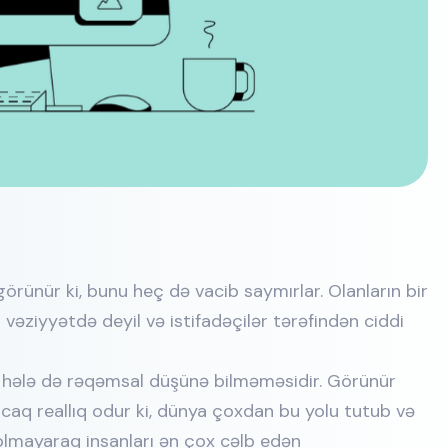
görünür ki, bunu heç də vacib saymırlar. Olanların bir
 vəziyyətdə deyil və istifadəçilər tərəfindən ciddi
ın hələ də rəqəmsal düşünə bilməməsidir. Görünür
caq reallıq odur ki, dünya çoxdan bu yolu tutub və
 olmayaraq insanları ən çox cəlb edən