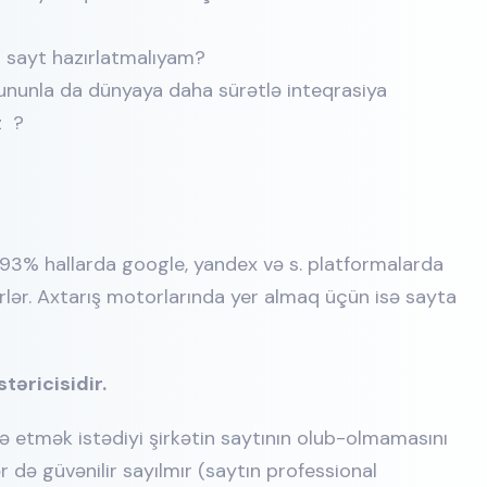
b sayt hazırlatmalıyam?
nunla da dünyaya daha sürətlə inteqrasiya
iz ?
93% hallarda google, yandex və s. platformalarda
irlər. Axtarış motorlarında yer almaq üçün isə sayta
təricisidir.
 etmək istədiyi şirkətin saytının olub-olmamasını
 də güvənilir sayılmır (saytın professional