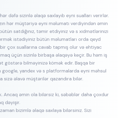
r dəfə sizinlə əlaqə saxlayıb eyni sualları verirlər.
zın hər müştəriyə eyni məlumatı verdiyindən əmin
bütün satdığınız, təmir etdiyiniz və s xidmətlərinizi
vermək istədiyiniz bütün məlumatları orda qeyd
i bir çox suallarına cavab tapmış olur və ehtiyac
pmaq üçün sizinlə birbaşa əlaqəyə keçir. Bu həm iş
t göstərə bilməyinizə kömək edir. Başqa bir
ın google, yandex və s platformalarda eyni məhsul
a sizə əlavə müştərilər qazandıra bilər.
 Ancaq əmin ola bilərsiz ki, səbəblər daha çoxdur
aq dəyişir.
aman bizimlə əlaqə saxlaya bilərsiniz. Sizi