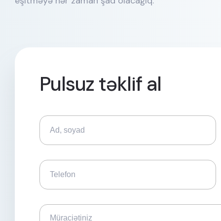
eşitməyə hər zaman şad olacağıq.
Pulsuz təklif al