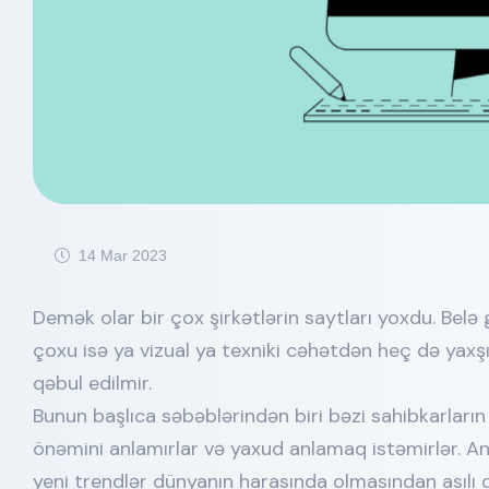
14 Mar 2023
Demək olar bir çox şirkətlərin saytları yoxdu. Belə 
çoxu isə ya vizual ya texniki cəhətdən heç də yaxşı
qəbul edilmir.
Bunun başlıca səbəblərindən biri bəzi sahibkarlar
önəmini anlamırlar və yaxud anlamaq istəmirlər. An
yeni trendlər dünyanın harasında olmasından asılı